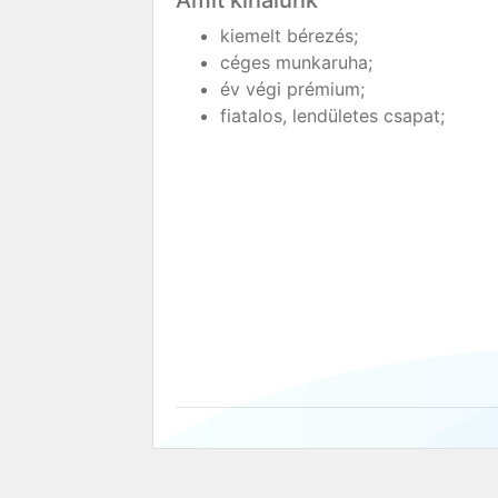
Amit kínálunk
kiemelt bérezés;
céges munkaruha;
év végi prémium;
fiatalos, lendületes csapat;