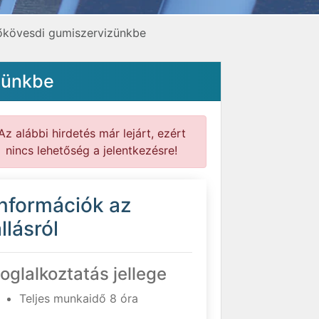
őkövesdi gumiszervizünkbe
zünkbe
Az alábbi hirdetés már lejárt, ezért
nincs lehetőség a jelentkezésre!
Információk az
llásról
oglalkoztatás jellege
Teljes munkaidő 8 óra