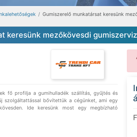
nkalehetőségek
Gumiszerelő munkatársat keresünk mez
at keresünk mezőkövesdi gumiszervi
k fő profilja a gumihulladék szállítás, gyűjtés és
á
j szolgáltattással bővítettük a cégünket, ami egy
őkövesden. Ide keresünk most egy megbízható
F