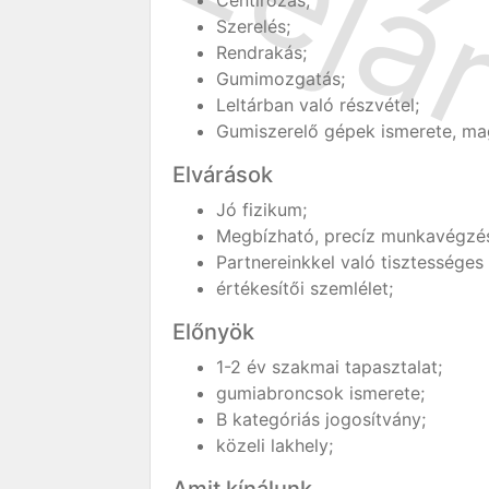
Centírozás;
Szerelés;
Rendrakás;
Gumimozgatás;
Leltárban való részvétel;
Gumiszerelő gépek ismerete, ma
Elvárások
Jó fizikum;
Megbízható, precíz munkavégzé
Partnereinkkel való tisztessége
értékesítői szemlélet;
Előnyök
1-2 év szakmai tapasztalat;
gumiabroncsok ismerete;
B kategóriás jogosítvány;
közeli lakhely;