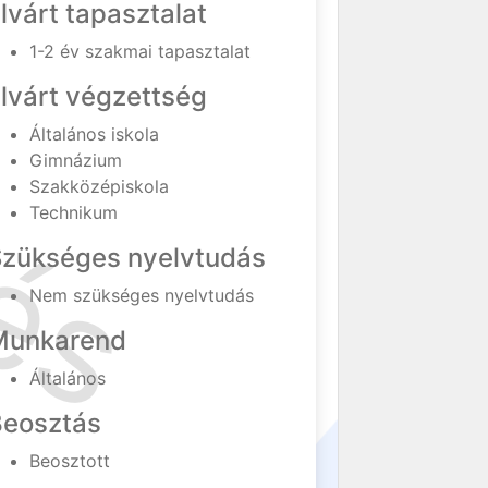
lvárt tapasztalat
1-2 év szakmai tapasztalat
lvárt végzettség
Általános iskola
Gimnázium
Szakközépiskola
Technikum
Szükséges nyelvtudás
Nem szükséges nyelvtudás
Munkarend
Általános
Beosztás
Beosztott