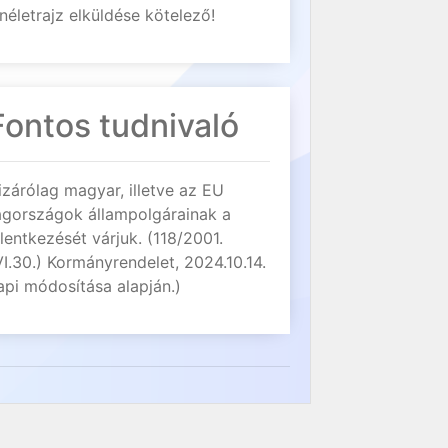
néletrajz elküldése kötelező!
Fontos tudnivaló
izárólag magyar, illetve az EU
agországok állampolgárainak a
elentkezését várjuk. (118/2001.
VI.30.) Kormányrendelet, 2024.10.14.
api módosítása alapján.)