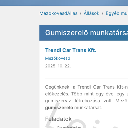
MezokovesdAllas
Állások
Egyéb mu
Gumiszerelő munkatárs
Trendi Car Trans Kft.
Mezőkövesd
2025. 10. 22.
Cégünknek, a Trendi Car Trans Kft-ne
előkezelés. Több mint egy éve, egy ú
gumiszerviz létrehozása volt Mez
gumiszerelő
munkatársat.
Feladatok