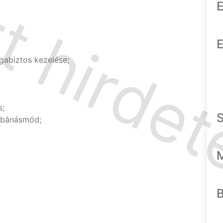
E
E
gabiztos kezelése;
s;
s bánásmód;