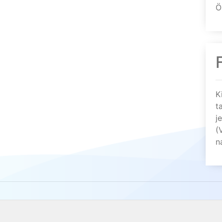
Ö
K
t
j
(
n