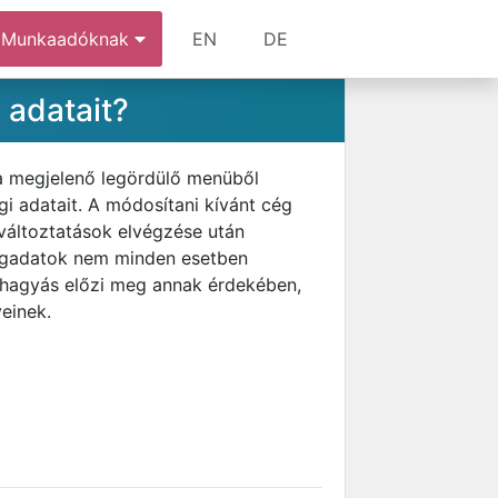
Munkaadóknak
EN
DE
 adatait?
 a megjelenő legördülő menüből
egi adatait. A módosítani kívánt cég
 változtatások elvégzése után
cégadatok nem minden esetben
váhagyás előzi meg annak érdekében,
einek.