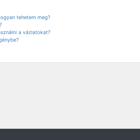
. Hogyan tehetem meg?
?
ználni a vázlatokat?
igénybe?