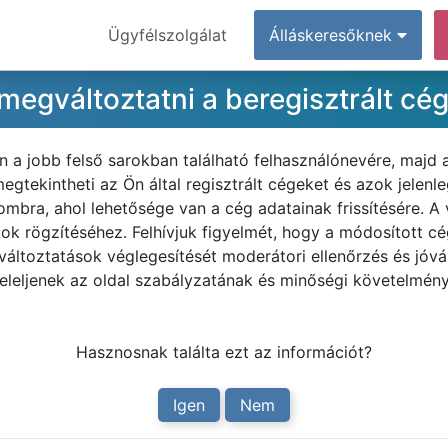
Ügyfélszolgálat
Álláskeresőknek
gváltoztatni a beregisztrált cég
n a jobb felső sarokban található felhasználónevére, majd
megtekintheti az Ön által regisztrált cégeket és azok jelenl
gombra, ahol lehetősége van a cég adatainak frissítésére. A
ok rögzítéséhez. Felhívjuk figyelmét, hogy a módosított 
 változtatások véglegesítését moderátori ellenőrzés és jó
leljenek az oldal szabályzatának és minőségi követelmény
Hasznosnak találta ezt az információt?
Igen
Nem