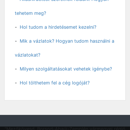
tehetem meg?
Hol tudom a hirdetésemet kezelni?
Mik a vázlatok? Hogyan tudom használni a
vázlatokat?
Milyen szolgáltatásokat vehetek igénybe?
Hol tölthetem fel a cég logóját?
"Mezőkövesd, Borsod-Abaúj-Zemplén vármegyei régió