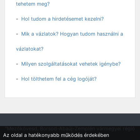
tehetem meg?
Hol tudom a hirdetésemet kezelni?
Mik a vázlatok? Hogyan tudom használni a
vázlatokat?
Milyen szolgáltatásokat vehetek igénybe?
Hol tölthetem fel a cég logóját?
"Mezőkövesd, Borsod-Abaúj-Zemplén vármegyei régió
Az oldal a hatékonyabb működés érdekében
állásportálja"