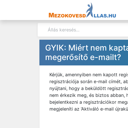
GYIK: Miért nem kapta
megerősítő e-mailt?
Kérjük, amennyiben nem kapott regis
regisztrációja során e-mail címét, 
nyújtani, hogy a beküldött regisztr
nem érkezik meg, és biztos abban, 
bejelentkezni a regisztrációkor meg
megjeleníti az ’Aktiváló e-mail újrak