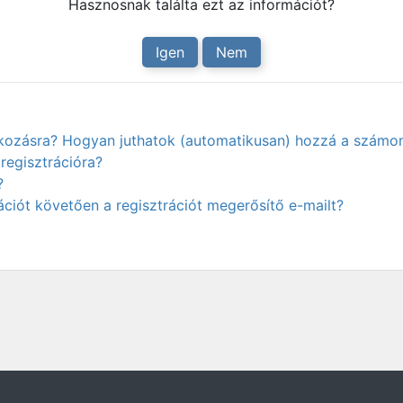
Hasznosnak találta ezt az információt?
Igen
Nem
atkozásra? Hogyan juthatok (automatikusan) hozzá a számo
regisztrációra?
?
ciót követően a regisztrációt megerősítő e-mailt?