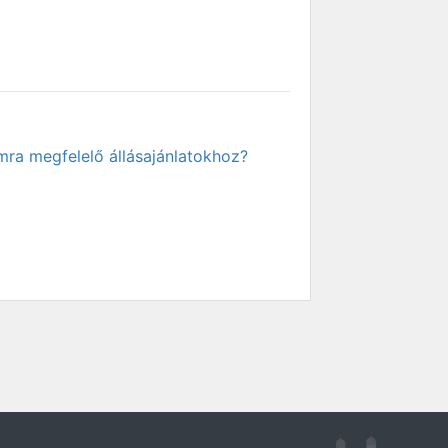
mra megfelelő állásajánlatokhoz?