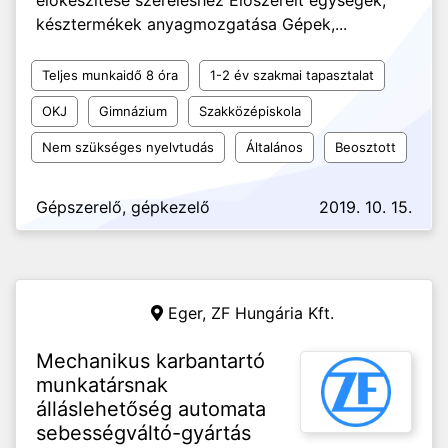
előkészítése szereléshez Előszerelt egységek,
késztermékek anyagmozgatása Gépek,...
Teljes munkaidő 8 óra
1-2 év szakmai tapasztalat
OKJ
Gimnázium
Szakközépiskola
Nem szükséges nyelvtudás
Általános
Beosztott
Gépszerelő, gépkezelő
2019. 10. 15.
Eger,
ZF Hungária Kft.
Mechanikus karbantartó
munkatársnak
álláslehetőség automata
sebességváltó-gyártás