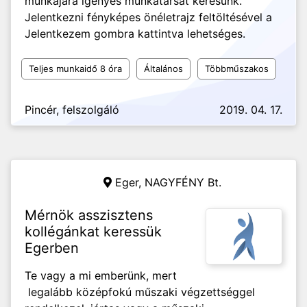
munkájára igényes munkatársat keresünk.
Jelentkezni fényképes önéletrajz feltöltésével a
Jelentkezem gombra kattintva lehetséges.
Teljes munkaidő 8 óra
Általános
Többműszakos
Pincér, felszolgáló
2019. 04. 17.
Eger,
NAGYFÉNY Bt.
Mérnök asszisztens
kollégánkat keressük
Egerben
Te vagy a mi emberünk, mert
legalább középfokú műszaki végzettséggel