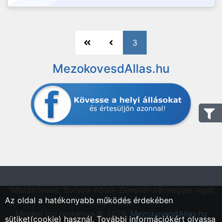
3
MezokovesdAllas.hu
"Mezőkövesd, Borsod-Abaúj-Zemplén vármegyei régió
Az oldal a hatékonyabb működés érdekében
állásportálja"
Minden jog fentartva © 2026.
MezokovesdAllas.hu
sütiket(cookie) használ. További információkért olvassa