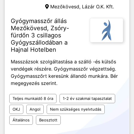
Mezőkövesd,
Lázár O.K. Kft.
Gyógymasszőr állás
Mezőkövesd, Zsóry-
fürdőn 3 csillagos
Gyógyszállodában a
Hajnal Hotelben
Masszázsok szolgáltastása a szálló -és külsős
vendégek részére. Gyógymasszőr végzettség.
Gyógymasszőrt keresünk állandó munkára. Bér
megegyezés szerint.
Teljes munkaidő 8 óra
1-2 év szakmai tapasztalat
OKJ
Angol
Nem szükséges nyelvtudás
Általános
Beosztott