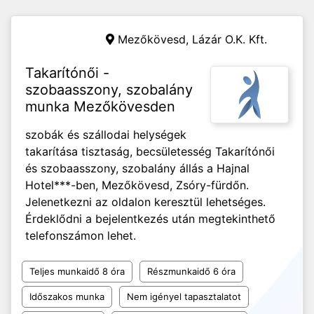
Mezőkövesd,
Lázár O.K. Kft.
Takarítónői -
szobaasszony, szobalány
munka Mezőkövesden
szobák és szállodai helységek
takarítása tisztaság, becsületesség Takarítónői
és szobaasszony, szobalány állás a Hajnal
Hotel***-ben, Mezőkövesd, Zsóry-fürdőn.
Jelenetkezni az oldalon keresztül lehetséges.
Érdeklődni a bejelentkezés után megtekinthető
telefonszámon lehet.
Teljes munkaidő 8 óra
Részmunkaidő 6 óra
Időszakos munka
Nem igényel tapasztalatot