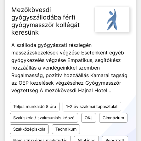
Mezőkövesdi
gyógyszállodába férfi
gyógymasszőr kollégát
keresünk
A szálloda gyógyászati részlegén
masszázskezelések végzése Esetenként egyéb
gyógykezelés végzése Empatikus, segítőkész
hozzáállás a vendégeinkkel szemben
Rugalmasság, pozitív hozzáállás Kamarai tagság
az OEP kezelések végzéséhez Gyógymasszőr
végzettség A mezőkövesdi Hajnal Hotel...
Teljes munkaidő 8 óra
1-2 év szakmai tapasztalat
Szakiskola / szakmunkás képző
OKJ
Gimnázium
Szakközépiskola
Technikum
Nem szükséges nyelvtudás
Általános
Beosztott