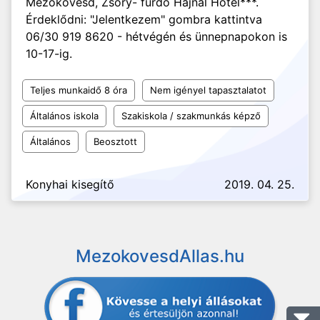
Mezőkövesd, Zsóry- fürdő Hajnal Hotel***.
Érdeklődni: "Jelentkezem" gombra kattintva
06/30 919 8620 - hétvégén és ünnepnapokon is
10-17-ig.
Teljes munkaidő 8 óra
Nem igényel tapasztalatot
Általános iskola
Szakiskola / szakmunkás képző
Általános
Beosztott
Konyhai kisegítő
2019. 04. 25.
MezokovesdAllas.hu