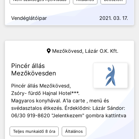
Vendéglátóipar
2021. 03. 17.
Mezőkövesd,
Lázár O.K. Kft.
Pincér állás
Mezőkövesden
Pincér állás Mezőkövesd,
Zsóry- fürdő Hajnal Hotel***.
Magyaros konyhával. A'la carte , menü és
svédasztalos étkezés. Érdeklődni: Lázár Sándor:
06/30 919-8620 "Jelentkezem" gombra kattintva
Teljes munkaidő 8 óra
Általános