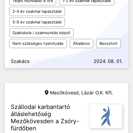
Teljes munkaidő 8 óra
1-2 év szakmai tapasztalat
2-4 év szakmai tapasztalat
5-9 év szakmai tapasztalat
Szakiskola / szakmunkás képző
Nem szükséges nyelvtudás
Általános
Beosztott
Szakács
2024. 08. 01.
Mezőkövesd,
Lázár O.K. Kft.
Szállodai karbantartó
álláslehetőség
Mezőkövesden a Zsóry-
fürdőben