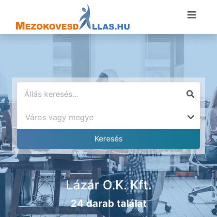
Lázár O.K. Kft.
24 darab találat