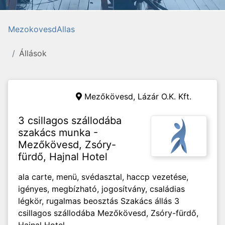
MezokovesdAllas
Állások
Mezőkövesd,
Lázár O.K. Kft.
3 csillagos szállodába
szakács munka -
Mezőkövesd, Zsóry-
fürdő, Hajnal Hotel
ala carte, menü, svédasztal, haccp vezetése,
igényes, megbízható, jogosítvány, családias
légkör, rugalmas beosztás Szakács állás 3
csillagos szállodába Mezőkövesd, Zsóry-fürdő,