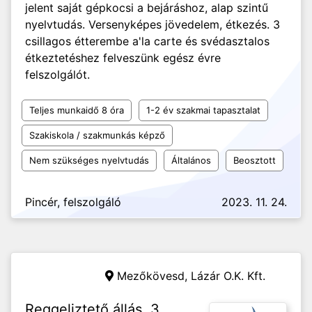
jelent saját gépkocsi a bejáráshoz, alap szintű
nyelvtudás. Versenyképes jövedelem, étkezés. 3
csillagos étterembe a'la carte és svédasztalos
étkeztetéshez felveszünk egész évre
felszolgálót.
Teljes munkaidő 8 óra
1-2 év szakmai tapasztalat
Szakiskola / szakmunkás képző
Nem szükséges nyelvtudás
Általános
Beosztott
Pincér, felszolgáló
2023. 11. 24.
Mezőkövesd,
Lázár O.K. Kft.
Reggeliztető állás, 3