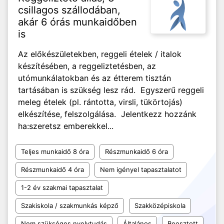
csillagos szállodában,
akár 6 órás munkaidőben
is
Az előkészületekben, reggeli ételek / italok
készítésében, a reggeliztetésben, az
utómunkálatokban és az étterem tisztán
tartásában is szükség lesz rád. Egyszerű reggeli
meleg ételek (pl. rántotta, virsli, tükörtojás)
elkészítése, felszolgálása. Jelentkezz hozzánk
ha:szeretsz emberekkel...
Teljes munkaidő 8 óra
Részmunkaidő 6 óra
Részmunkaidő 4 óra
Nem igényel tapasztalatot
1-2 év szakmai tapasztalat
Szakiskola / szakmunkás képző
Szakközépiskola
Nem szükséges nyelvtudás
Általános
Beosztott