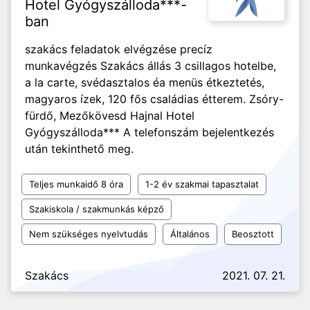
Hotel Gyógyszálloda***-
ban
szakács feladatok elvégzése precíz
munkavégzés Szakács állás 3 csillagos hotelbe,
a la carte, svédasztalos éa menüs étkeztetés,
magyaros ízek, 120 fős családias étterem. Zsóry-
fürdő, Mezőkövesd Hajnal Hotel
Gyógyszálloda*** A telefonszám bejelentkezés
után tekinthető meg.
Teljes munkaidő 8 óra
1-2 év szakmai tapasztalat
Szakiskola / szakmunkás képző
Nem szükséges nyelvtudás
Általános
Beosztott
Szakács
2021. 07. 21.