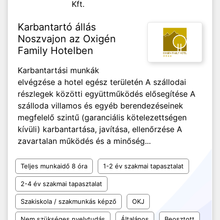
Kft.
Karbantartó állás
Noszvajon az Oxigén
Family Hotelben
Karbantartási munkák
elvégzése a hotel egész területén A szállodai
részlegek közötti együttműködés elősegítése A
szálloda villamos és egyéb berendezéseinek
megfelelő szintű (garanciális kötelezettségen
kívüli) karbantartása, javítása, ellenőrzése A
zavartalan működés és a minőség...
Teljes munkaidő 8 óra
1-2 év szakmai tapasztalat
2-4 év szakmai tapasztalat
Szakiskola / szakmunkás képző
OKJ
Nem szükséges nyelvtudás
Általános
Beosztott