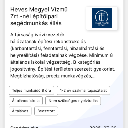
Heves Megyei Vízmű
Zrt.-nél építőipari
segédmunkás állás
A társaság ivóvízvezeték
hálózatának építési rekonstrukciós
(karbantartási, fenntartási, hibaelhárítási és
helyreállítási) feladatainak végzése. Minimum 8
általános iskolai végzettség. B kategóriás
jogosítvány. Építési területen szerzett gyakorlat.
Megbízhatóság, precíz munkavégzés,...
Teljes munkaidő 8 óra
1-2 év szakmai tapasztalat
Általános iskola
Nem szükséges nyelvtudás
Általános
Beosztott