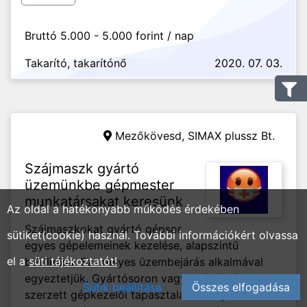
Bruttó 5.000 - 5.000 forint / nap
Takarító, takarítónő
2020. 07. 03.
Mezőkövesd,
SIMAX plussz Bt.
Szájmaszk gyártó
üzemünkbe gépmester
munkatársakat keresünk
Az oldal a hatékonyabb működés érdekében
Szájmaszkokat gyártó gépsor
sütiket(cookie) használ. További információkért olvassa
egyes gépelemeinek kezelése, alapszintű
el a
süti tájékoztatót!
beállítása. Személyes üzembejárás alkalmával
egyeztetjük. Gyártósoron vagy önálló gépeken
Sütik beállítása
Összes elfogadása
szerzett gépkezelői tapasztalat. Könnyű fizikai