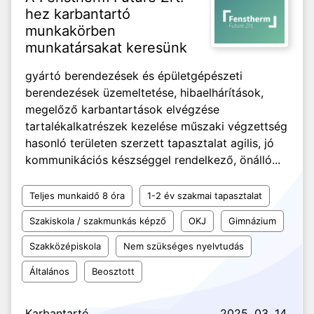
hez karbantartó
munkakörben
munkatársakat keresünk
gyártó berendezések és épületgépészeti
berendezések üzemeltetése, hibaelhárítások,
megelőző karbantartások elvégzése
tartalékalkatrészek kezelése műszaki végzettség
hasonló területen szerzett tapasztalat agilis, jó
kommunikációs készséggel rendelkező, önálló...
Teljes munkaidő 8 óra
1-2 év szakmai tapasztalat
Szakiskola / szakmunkás képző
OKJ
Gimnázium
Szakközépiskola
Nem szükséges nyelvtudás
Általános
Beosztott
Karbantartó
2025. 03. 14.