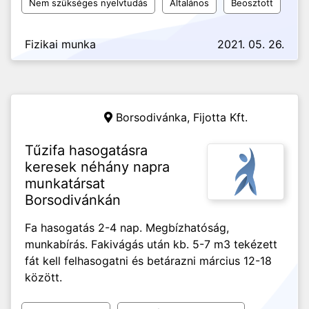
Nem szükséges nyelvtudás
Általános
Beosztott
Fizikai munka
2021. 05. 26.
Borsodivánka,
Fijotta Kft.
Tűzifa hasogatásra
keresek néhány napra
munkatársat
Borsodivánkán
Fa hasogatás 2-4 nap. Megbízhatóság,
munkabírás. Fakivágás után kb. 5-7 m3 tekézett
fát kell felhasogatni és betárazni március 12-18
között.