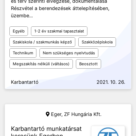
és terv szerinti elvégzése, dokumentálása
Részvétel a berendezések áttelepítésében,
üzembe...
Egyéb
1-2 év szakmai tapasztalat
Szakiskola / szakmunkás képző
Szakközépiskola
Technikum
Nem szükséges nyelvtudás
Megszakítás nélküli (váltásos)
Beosztott
Karbantartó
2021. 10. 26.
Eger,
ZF Hungária Kft.
Karbantartó munkatársat